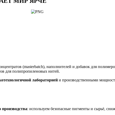
АЕТ МИР ЯРЧЕ
нцентратов (masterbatch), наполнителей и добавок для полимер
тов для полипропиленовых нитей.
котехнологичной лабораторией
и производственными мощнос
о производства
: используем безопасные пигменты и сырьё, сни