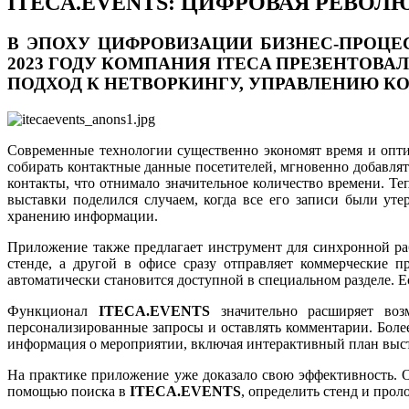
ITECA.EVENTS: ЦИФРОВАЯ РЕВО
В ЭПОХУ ЦИФРОВИЗАЦИИ БИЗНЕС-ПРОЦЕ
2023 ГОДУ КОМПАНИЯ ITECA ПРЕЗЕНТОВ
ПОДХОД К НЕТВОРКИНГУ, УПРАВЛЕНИЮ К
Современные технологии существенно экономят время и опт
собирать контактные данные посетителей, мгновенно добавля
контакты, что отнимало значительное количество времени. Т
выставки поделился случаем, когда все его записи были уте
хранению информации.
Приложение также предлагает инструмент для синхронной ра
стенде, а другой в офисе сразу отправляет коммерческие 
автоматически становится доступной в специальном разделе. Е
Функционал
ITECA
.
EVENTS
значительно расширяет возм
персонализированные запросы и оставлять комментарии. Более
информация о мероприятии, включая интерактивный план выста
На практике приложение уже доказало свою эффективность. О
помощью поиска в
ITECA
.
EVENTS
, определить стенд и про