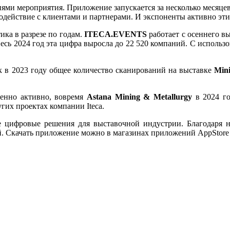
нями мероприятия. Приложение запускается за несколько месяце
одействие с клиентами и партнерами. И экспоненты активно эти
ка в разрезе по годам.
ITECA
.
EVENTS
работает с осеннего в
 весь 2024 год эта цифра выросла до 22 520 компаний. С использ
к в 2023 году общее количество cканирований на выставке
Mini
бенно активно, вовремя
Astana Mining & Metallurgy
в 2024 г
угих проектах компании Iteca.
ые цифровые решения для выставочной индустрии. Благодаря 
й. Скачать приложение можно в магазинах приложений AppStore 