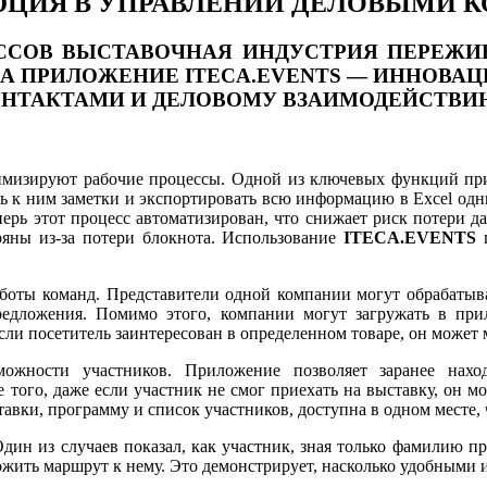
ЛЮЦИЯ В УПРАВЛЕНИИ ДЕЛОВЫМИ 
ССОВ ВЫСТАВОЧНАЯ ИНДУСТРИЯ ПЕРЕЖИ
АЛА ПРИЛОЖЕНИЕ
ITECA
.
EVENTS
— ИННОВАЦ
ОНТАКТАМИ И ДЕЛОВОМУ ВЗАИМОДЕЙСТВИ
имизируют рабочие процессы. Одной из ключевых функций прил
ть к ним заметки и экспортировать всю информацию в Excel од
еперь этот процесс автоматизирован, что снижает риск потери 
ряны из-за потери блокнота. Использование
ITECA.EVENTS
п
боты команд. Представители одной компании могут обрабатыва
предложения. Помимо этого, компании могут загружать в пр
сли посетитель заинтересован в определенном товаре, он может 
ожности участников. Приложение позволяет заранее наход
 того, даже если участник не смог приехать на выставку, он м
вки, программу и список участников, доступна в одном месте,
дин из случаев показал, как участник, зная только фамилию пр
ложить маршрут к нему. Это демонстрирует, насколько удобным